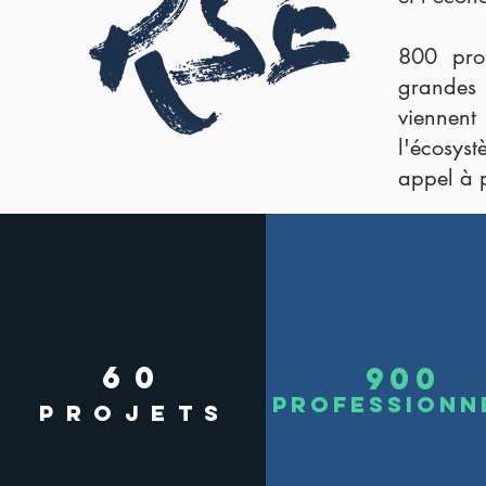
800 prof
grandes 
viennent
l'écosys
appel à p
60
900
professionn
PROJETS