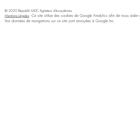
© 2020 Républik MDC Agitateur d'écosytèmes
Ce site utilise des cookies de Google Analytics afin de nous aider à 
Mentions Légales
-
Vos données de navigations sur ce site sont envoyées à Google Inc.