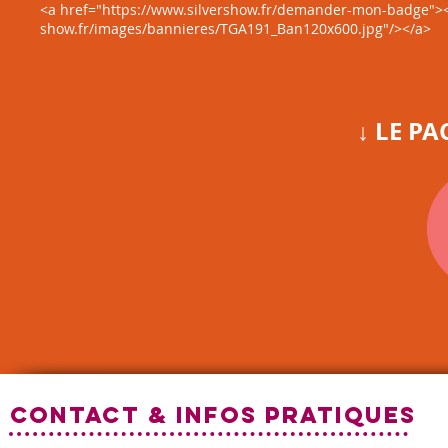
<a href="https://www.silvershow.fr/demander-mon-badge"><i
show.fr/images/bannieres/TGA191_Ban120x6
00.jpg"/></a>
↓ LE P
CONTACT & INFOS PRATIQUES