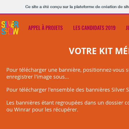
Ce site a été conçu sur la plateforme de création de sit
APPEL À PROJETS
LES CANDIDATS 2019
J
VOTRE KIT M
Pour télécharger une bannière, positionnez-vous sur
enregistrer l'image sous...
Pour télécharger l'ensemble des bannières Silver
Les bannières étant regroupées dans un dossier co
ou Winrar pour les récupérer.​