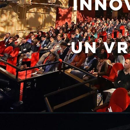
inno
un v