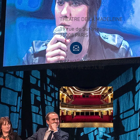
THEATRE DE LA MADELEINE
19 rue de Surène
75008 PARIS
contact@nuitdeleconomiecollaborat
Tel.: 01.84.20.74.80