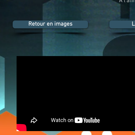
À l'an
Retour en images
L