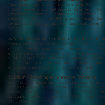
"Nos déchets sont la matière première du 21ème siècle
PHENIX réveille le potentiel des déchets et leur offre 
professionnels dans leur démarche de réduction du gas
d'économie circulaire en B2B grâce à l'exploration
revalorisation des déchets : don associatif, alimenta
biogas...
8/ Vicat : Reconstruire demain à partir des déc
Dans le cadre de la transition énergétique pour la croi
démarche par la préservation des ressources naturelles
en devenant un acteur majeur de l’économie circulaire. V
VICAT ECO-VALORISATION destinée à valoriser le maximu
formulation de ses différents produits industriels, po
environnemental et performant économiquement.
9/ Bilum : Upcycling et Confection Française
bilum est une maison de création d’accessoires de mo
papeterie, réalisés exclusivement avec des matières réc
avec une entreprise d’insertion sociale, 4 ESAT et 2 ateli
sa création en 2005, bilum a sauvé 40 000 m2 de matiè
115 000 pièces originales.