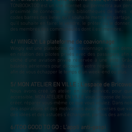
TONBOOKTOO est un site internet qui permettra aux pe
proximité de connecter leurs bibliothèques de livres 
codes barres des livres qu'il souhaite mettre en partage,
qu'il souhaite en faire: le vendre, le prêter ou le donner
des membres des communautés dont il est membre.
4/ WINGLY: La plateforme de coavionnage
Wingly est une plateforme de coavionnage venant démocr
en relation des pilotes privés avec des passagers afin d
cliché d’une aviation privée réservée à une élite. Gr
balades aériennes pour découvrir votre région vue du ciel
afin de vous échapper le temps d’un week-end ou plus.
5/ MON ATELIER EN VILLE : L’espace de Bricowo
Nous avons créé un atelier en libre-service, pour qu
accessible. MON ATELIER EN VILLE vous propose de louer
créer, réparer vous-même ce que vous voulez. Dans notre
des aspirations et des motivations aussi diverses que var
des idées et des astuces s’échangent, parfois des amitiés
6/TOO GOOD TO GO : L'appli anti-gaspi