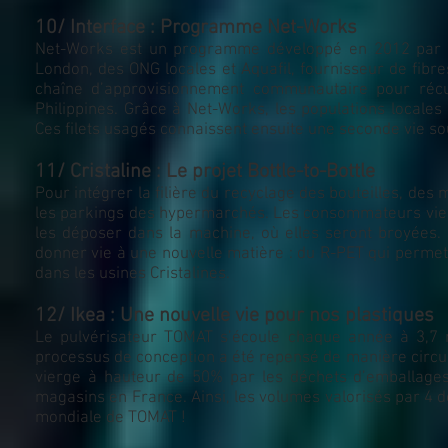
10/ Interface : Programme Net-Works
Net-Works est un programme développé en 2012 par Int
London, des ONG locales et Aquafil, fournisseur de fibres
chaîne d’approvisionnement communautaire pour récu
Philippines. Grâce à Net-Works, les populations locales 
Ces filets usagés connaissent ensuite une seconde vie s
11/ Cristaline : Le projet Bottle-to-Bottle
Pour intégrer la filière du recyclage des bouteilles, des 
les parkings des hypermarchés. Les consommateurs vienn
les déposer dans la machine, où elles seront broyées.
donner vie à une nouvelle matière : du R-PET qui permett
dans les usines Cristalines.
12/ Ikea : Une nouvelle vie pour nos plastiques
Le pulvérisateur TOMAT s’écoule chaque année à 3,7 
processus de conception a été repensé de manière circu
vierge à hauteur de 50% par les déchets d’emballages 
magasins en France. Ainsi, les volumes valorisés par 4 d
mondiale de TOMAT !