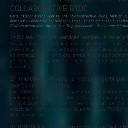
COLLABORATIVE BTOC
Cette catégorie récompense une co-construction d’une relation du
démarche d’économie collaborative entre
une société et son client f
Critères de notation : Innovation - Reproductibilité - Pertinence et imp
1/ SoUse : Voyages, services, sorties... à toi le col
SoUse est une plateforme d’agrégation d’offres multi-caté
la vie aux utilisateurs quels que soient leurs besoins au 
de proposer en priorité des offres issues de l’écono
offres issues de plateformes innovantes. Pour obtenir s
un chatbot.
2/ microDon : Rendre le mécénat participati
auprès des associations
microDON révolutionne le mécénat en le rendant partici
quotidien, notre solution L’ARRONDI permet aux entrepri
en mobilisant leurs clients ou leurs salariés de maniè
caisse, sur relevés bancaires ou en ligne, L’ARRONDI re
réalisés en 2016.
3/ TONBOOKTOO : Une communauté qui fait intera