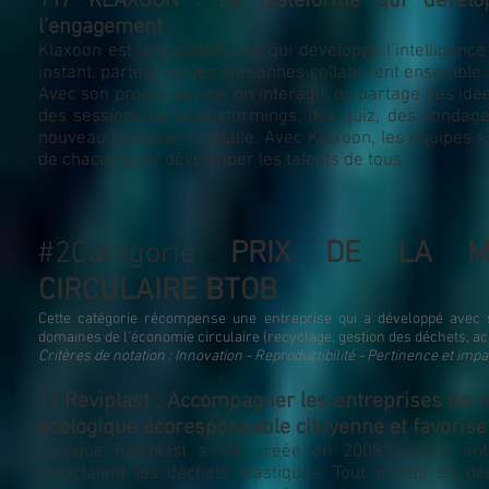
11/ KLAXOON : La plateforme qui développe 
l'engagement
Klaxoon est une plateforme qui développe l’intelligence
instant, partout où des personnes collaborent ensemble...Sim
Avec son propre device, on interagit, on partage des idée
des sessions de brainstormings, des quiz, des sondages
nouveau dialogue s’installe. Avec Klaxoon, les équipes s’
de chacun pour développer les talents de tous.
#2Catégorie
PRIX DE LA ME
CIRCULAIRE BTOB
Cette catégorie récompense une entreprise qui a développé avec
domaines de l’économie circulaire (recyclage, gestion des déchets, a
Critères de notation : Innovation - Reproductibilité - Pertinence et imp
1/ Reviplast : Accompagner les entreprises de 
écologique écoresponsable citoyenne et favoriser
Lorsque Reviplast a été créée en 2008 aucune entre
recyclaient les déchets plastiques. Tout partait en d