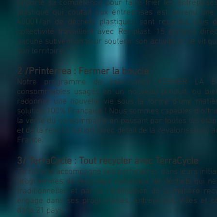
apporté sa compétence pour faire trier les entreprises 
plastique qui coutait aux entreprises est devenu une
4000T/an de déchets plastiques sont recyclés, plus 
collectivité travaillent avec Reviplast. 15 emplois dir
aucune subvention pour soutenir son activité et ne vit q
son territoire.
2 /Printerrea : Fermer la boucle
Notre programme de valorisation FERMER LA B
consommables usagés en un nouveau produit, ou bien s
redonner une nouvelle vie sous la forme d’une matièr
solution 100% Française ! Nous sommes capables d’offrir
la vente du consommable en passant par toutes les étapes 
et de la revalorisation (avec détail de la revalorisation) 
France.
3/ TerraCycle : Tout recycler avec TerraCycle
TerraCycle accompagne ses partenaires dans leurs initiat
programmes de recyclage nationaux de déchets qui ne so
traditionnelles et par la réutilisation de la matière r
engage dans ses programmes, entreprises, villes et colle
dans 21 pays.