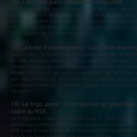
16/ 1083 : les jeans relocalisés et recyclés
1083 propose les jeans les plus made in France du monde :
confection et même le délavage laser sont réalisés dans 
Seul notre coton biologique n’est pas local alors que la F
celui de nos anciens jeans. C’est ce coton que nous recy
1083 à partir de vos anciens jeans !
17/ La boîte à champignons : Culture de champi
Depuis 2011, la Boîte à Champignons développe un modè
la ville. Chaque semaine, nous collectons plusieu
transformons avec une association d’insertion en substr
Monte Cristo pour les restaurants étoilés de Paris. Le r
aux maraîchers qui fertilisent leurs cultures avec. N
enthousiasmante et 0 déchet. Depuis peu nous acco
démarche.
18/ Le frigo jaune : Une réponse au gaspillage
cadre du RSE.
Le frigojaune, c'est une solution F.a.a.S - pour Fridge
gaspillage alimentaire en entreprise dans le cadre du RS
RSE étant le cadre légal de la Responsabilité Sociétale de