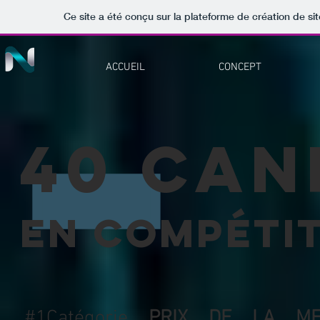
Ce site a été conçu sur la plateforme de création de si
ACCUEIL
CONCEPT
40
caN
en compéti
#1Catégorie
PRIX DE LA MEI