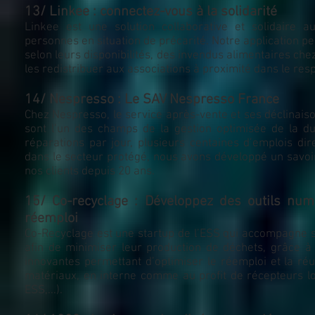
13/ Linkee : connectez-vous à la solidarité
Linkee est une solution collaborative et solidaire a
personnes en situation de précarité. Notre application per
selon leurs disponibilités, des invendus alimentaires ch
les redistribuer aux associations à proximité dans le resp
14/ Nespresso : Le SAV Nespresso France
Chez Nespresso, le service après-vente et ses déclinais
sont l’un des champs de la gestion optimisée de la d
réparations par jour, plusieurs centaines d’emplois di
dans le secteur protégé, nous avons développé un savoir
nos clients depuis 20 ans.
15/ Co-recyclage : Développez des outils num
réemploi
Co-Recyclage est une startup de l’ESS qui accompagne se
afin de minimiser leur production de déchets, grâce à
innovantes permettant d’optimiser le réemploi et la réut
matériaux, en interne comme au profit de récepteurs loc
ESS,...).