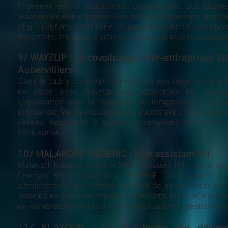
Pilgreem est la plateforme collaborative qui facili
volontaires entre entreprises géographiquement proches
http://pilgreem.com
crée la passerelle entre entrepr
ensemble, les aléas d’activité, la mobilité et le dévelop
9/ WAYZUP : Le covoiturage inter-entreprises Wa
Aubervilliers
Dans le cadre du déménagement de son siège social à Au
en place avec WayzUp une application de covoitur
L’application allie la flexibilité du temps réel à la f
entreprise. Veolia mutualise ses trajets avec l’ensemble 
réseau équivalent à plusieurs centaines de « mini
l’entreprise.
10/ MALAKOFF MEDERIC :
Mon assistant RH
Malakoff Médéric lance « Mon assistant RH », une solut
fonction RH au sein des TPE/PME. Ce dispositif a 
administratifs, permettant aux DRH de se recentrer sur
salariés de gérer de manière autonome leurs démarches
de nombreux services à forte valeur ajoutée: gestion des 