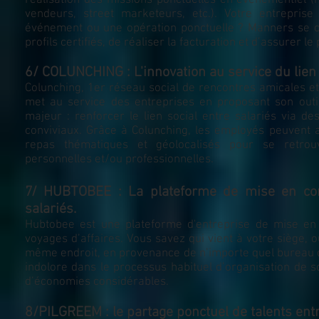
réalisation des missions ponctuelles en événementiel (h
vendeurs, street marketeurs, etc.). Votre entreprise
événement ou une opération ponctuelle ? Manners se c
profils certifiés, de réaliser la facturation et d’assurer l
6/ COLUNCHING : L'innovation au service du lien 
Colunching, 1er réseau social de rencontres amicales et
met au service des entreprises en proposant son out
majeur : renforcer le lien social entre salariés via 
conviviaux. Grâce à Colunching, les employés peuvent a
repas thématiques et géolocalisés pour se retrouv
personnelles et/ou professionnelles.
7/ HUBTOBEE : La plateforme de mise en co
salariés.
Hubtobee est une plateforme d'entreprise de mise en 
voyages d’affaires. Vous savez qui vient à votre siège
même endroit, en provenance de n’importe quel bureau 
indolore dans le processus habituel d’organisation de s
d’économies considérables.
8/PILGREEM : le partage ponctuel de talents entr