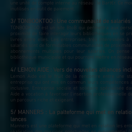
une unité de compte interne au réseau : le Bart€r. Ce m
inutilisés en outil de paiement.
3/ TONBOOKTOO : Une communauté de salariés qui
TONBOOKTOO est un site BtoB qui permettra aux pers
proximité de faire interagir leurs bibliothèques en se p
livres entre elles. Les entreprises, très intéressées à
salariés sont de formidables communautés de proximité.
abonnements multiples pour leur salariés. On pense 
bibliothèque municipale et qui pourront mettre en réseau
4/ LEMON AIDE : Vers de nouvelles alliances inc
Lemon Aide est le fruit de la rencontre entre une st
entreprise qui ont mis en commun leurs compétences au
inclusive. Entreprise sociale et solidaire spécialisée 
Aide a vocation à favoriser l’insertion professionnelle 
un parcours riche et exigeant.
5/ MANNERS : La palteforme qui met en relation
lances
Manners est une plateforme qui met en relation les ent