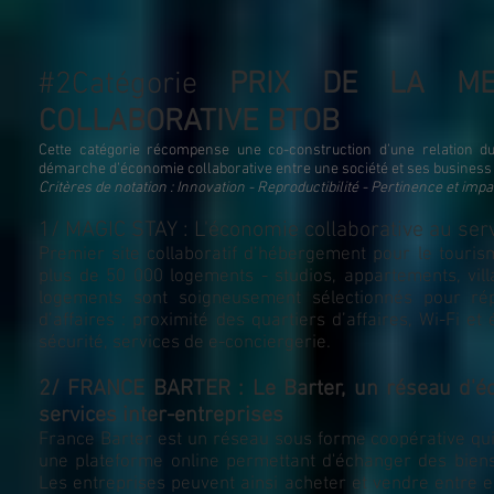
#2Catégorie
PRIX DE LA MEI
COLLABORATIVE BTOB
Cette catégorie récompense une co-construction d’une relation du
démarche d’économie collaborative entre
une société et ses business
Critères de notation : Innovation - Reproductibilité - Pertinence et imp
1/ MAGIC STAY : L'économie collaborative au serv
Premier site collaboratif d’hébergement pour le touris
plus de 50 000 logements - studios, appartements, vill
logements sont soigneusement sélectionnés pour ré
d’affaires : proximité des quartiers d’affaires, Wi-Fi 
sécurité, services de e-conciergerie.
2/ FRANCE BARTER : Le Barter, un réseau d'é
services inter-entreprises
France Barter est un réseau sous forme coopérative q
une plateforme online permettant d'échanger des biens
Les entreprises peuvent ainsi acheter et vendre entre e