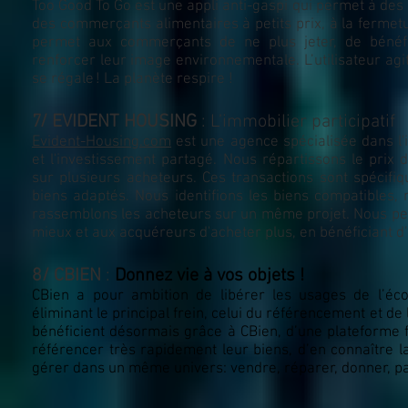
Too Good To Go est une appli anti-gaspi qui permet à des 
des commerçants alimentaires à petits prix, à la fermet
permet aux commerçants de ne plus jeter, de bénéfic
renforcer leur image environnementale. L’utilisateur agi
se régale ! La planète respire !
7/ EVIDENT HOUSING
:
L’immobilier participatif
Evident-Housing.com
est une agence spécialisée dans l'i
et l'investissement partagé. Nous répartissons le prix 
sur plusieurs acheteurs. Ces transactions sont spécifiq
biens adaptés. Nous identifions les biens compatibles, 
rassemblons les acheteurs sur un même projet. Nous pe
mieux et aux acquéreurs d'acheter plus, en bénéficiant d'
8/ CBIEN
:
Donnez vie à vos objets !
CBien a pour ambition de libérer les usages de l’éco
éliminant le principal frein, celui du référencement et de 
bénéficient désormais grâce à CBien, d’une plateforme f
référencer très rapidement leur biens, d’en connaître l
gérer dans un même univers: vendre, réparer, donner, par